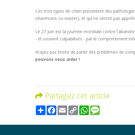
Ces trois types de chien présentent des pathologie
néanmoins co-exister), et qui ne seront pas appr
Le 27 juin est la journée mondiale contre l'aband
- et souvent culpabilisés - par le comportement ind
N'ayez pas honte de parler des problèmes de comp
pouvons vous aider !
Partagez cet article
Share
Facebook
Email
Copy
WhatsApp
Message
Link