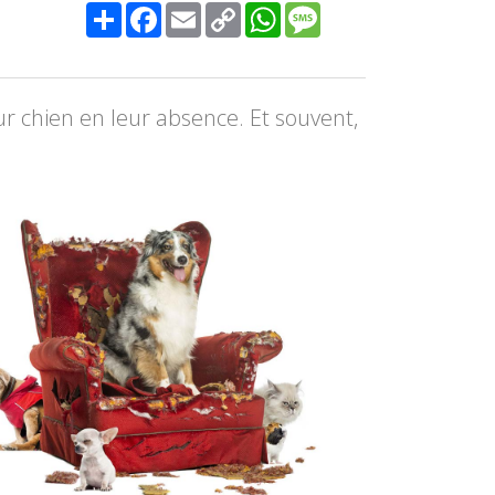
Share
Facebook
Email
Copy
WhatsApp
Message
Link
r chien en leur absence. Et souvent,