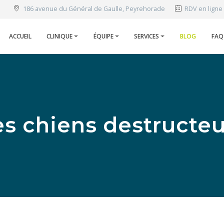
186 avenue du Général de Gaulle, Peyrehorade
RDV en ligne
ACCUEIL
CLINIQUE
ÉQUIPE
SERVICES
BLOG
FAQ
es chiens destructeu