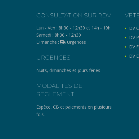
CONSULTATION SUR RDV
VET
Lun - Ven :
8h30 - 12h30 et 14h - 19h
DV C
Samedi :
8h30 - 12h30
DV P
Dimanche :
Urgences
DV F
DV D
URGENCES
Nuits, dimanches et jours fériés
MODALITES DE
REGLEMENT
Espèce, CB et paiements en plusieurs
fois.