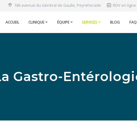
186 avenue du Général de Gaulle, Peyrehorade
RDV en ligne
ACCUEIL
CLINIQUE
ÉQUIPE
SERVICES
BLOG
FAQ
La Gastro-Entérologi