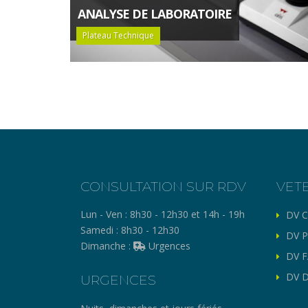
ANALYSE DE LABORATOIRE
Plateau Technique
CONSULTATION SUR RDV
VET
Lun - Ven :
8h30 - 12h30 et 14h - 19h
DV C
Samedi :
8h30 - 12h30
DV P
Dimanche :
Urgences
DV F
DV D
URGENCES