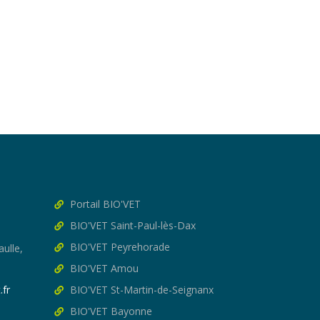
Portail BIO'VET
BIO'VET Saint-Paul-lès-Dax
BIO'VET Peyrehorade
ulle,
BIO'VET Amou
.fr
BIO'VET St-Martin-de-Seignanx
BIO'VET Bayonne