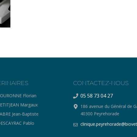
ERINAIRES
CONTACTEZ-NOUS
05 58 73 04 27
OURONNE Florian
ETITJEAN Margaux
186 avenue du Général de Ga
40300 Peyrehorade
ABRE Jean-Baptiste
ESCAYRAC Pablo
clinique.peyrehorade@biovet