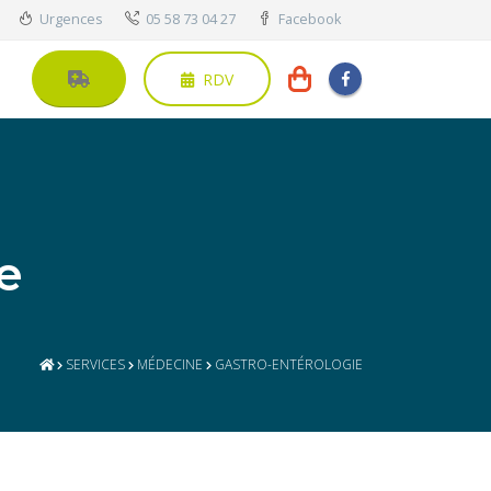
Urgences
05 58 73 04 27
Facebook
RDV
e
SERVICES
MÉDECINE
GASTRO-ENTÉROLOGIE