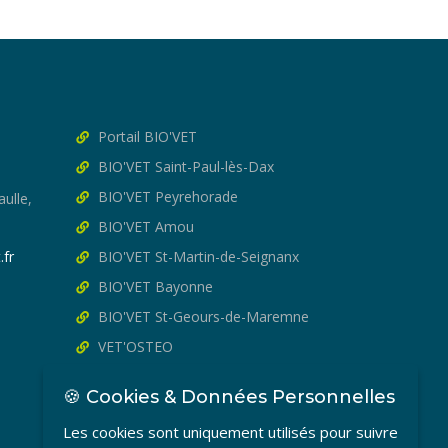
Portail BIO'VET
BIO'VET Saint-Paul-lès-Dax
BIO'VET Peyrehorade
ulle,
BIO'VET Amou
.fr
BIO'VET St-Martin-de-Seignanx
BIO'VET Bayonne
BIO'VET St-Geours-de-Maremne
VET'OSTEO
🍪 Cookies & Données Personnelles
Les cookies sont uniquement utilisés pour suivre