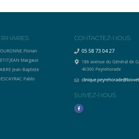
ERINAIRES
CONTACTEZ-NOUS
05 58 73 04 27
OURONNE Florian
ETITJEAN Margaux
186 avenue du Général de Ga
40300 Peyrehorade
ABRE Jean-Baptiste
ESCAYRAC Pablo
clinique.peyrehorade@biovet
SUIVEZ-NOUS