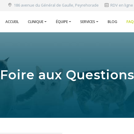
186 avenue du Général de Gaulle, Peyrehorade
RDV en ligne
ACCUEIL
CLINIQUE
ÉQUIPE
SERVICES
BLOG
FAQ
Foire aux Question