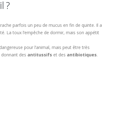
l ?
rache parfois un peu de mucus en fin de quinte. Il a
vité. La toux l’empêche de dormir, mais son appétit
 dangereuse pour l’animal, mais peut être très
n donnant des
antitussifs
et des
antibiotiques
.