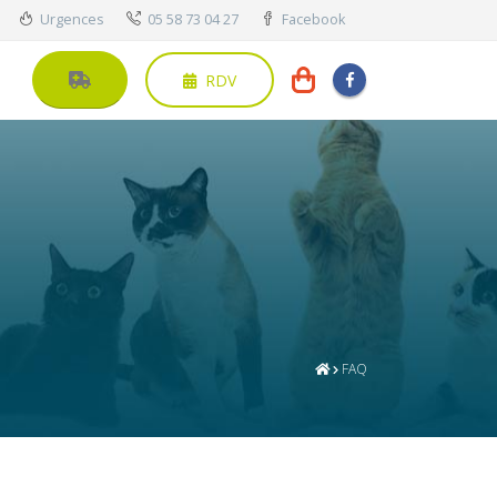
Urgences
05 58 73 04 27
Facebook
RDV
s
FAQ