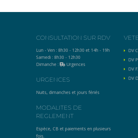
CONSULTATION SUR RDV
VET
Lun - Ven :
8h30 - 12h30 et 14h - 19h
DV C
Samedi :
8h30 - 12h30
DV P
Dimanche :
Urgences
DV F
DV D
URGENCES
Nuits, dimanches et jours fériés
MODALITES DE
REGLEMENT
Espèce, CB et paiements en plusieurs
fois.