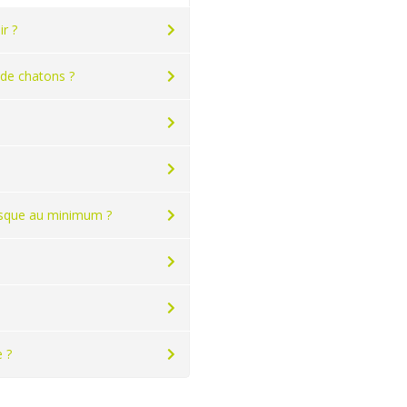
r ?
 de chatons ?
risque au minimum ?
 ?